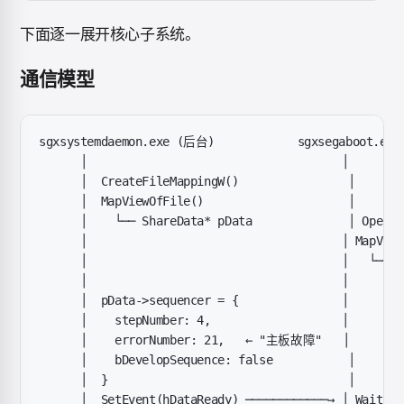
下面逐一展开核心子系统。
通信模型
sgxsystemdaemon.exe (后台)            sgxsegaboot.ex
      │                                     │
      │  CreateFileMappingW()                │
      │  MapViewOfFile()                     │
      │    └── ShareData* pData              │ OpenFi
      │                                     │ MapView
      │                                     │   └── S
      │                                     │
      │  pData->sequencer = {               │
      │    stepNumber: 4,                   │
      │    errorNumber: 21,   ← "主板故障"   │
      │    bDevelopSequence: false           │
      │  }                                   │
      │  SetEvent(hDataReady) ────────────→ │ WaitFor