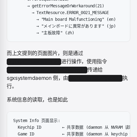
      → getErrorMessageOrWorkaround(21)
        → TextResource.ERROR_0021_MESSAGE
          → "Main board Malfunctioning" (en)
          → "メインボードに異常があります" (jp)
          → "主板故障" (zh)
而上文提到的页面图片，则是通过
进行操作，使用指令
sgxsystemdaemon.exe
传递给
util.wrp.Client.SendCommand()
sgxsystemdaemon 侧，由
执
Worker@wrp@segaboot
行。
系统信息的读取，也是如此
System Info 页面显示:
  Keychip ID         ← 共享数据 (daemon 从 NVRAM 读取)
  Game ID            ← 共享数据 (daemon 从 keychip 读