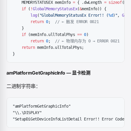
    MEMORYSTATUSEX memInfo 
=
 { .dwLength 
=
 sizeof
(MEM
    if
 (
!
GlobalMemoryStatusEx
(
&
memInfo)) {
        log
(
"GlobalMemoryStatusEx Error!! (
%d
)"
, 
GetL
        return
 0
;
  // ← 触发 ERROR 0021
    }
    if
 (memInfo.ullTotalPhys 
==
 0
)
        return
 0
;
  // ← 物理内存为 0 → ERROR 0021
    return
 memInfo.ullTotalPhys;
}
amPlatformGetGraphicInfo — 显卡检测
二进制字符串：
"amPlatformGetGraphicInfo"
"\\.\DISPLAY"
"SetupDiGetDeviceInfoListDetail Error!! Error Code is