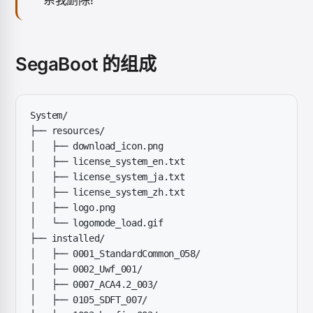
系我删除!
SegaBoot 的组成
System/
├── resources/
│   ├── download_icon.png
│   ├── license_system_en.txt
│   ├── license_system_ja.txt
│   ├── license_system_zh.txt
│   ├── logo.png
│   └── logomode_load.gif
├── installed/
│   ├── 0001_StandardCommon_058/
│   ├── 0002_Uwf_001/
│   ├── 0007_ACA4.2_003/
│   ├── 0105_SDFT_007/