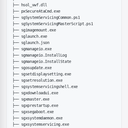
├── hsol_vwf.dll
├── pxSecureAtaCmd.exe
├── sgSystemServicingCommon.ps1
├── sgSystemServicingMasterScript.ps1
├── sgimagemount.exe
├── sglaunch.exe
├── sglaunch.json
├── sgmanageio.exe
├── sgmanageio.InstallLog
├── sgmanageio.InstallState
├── sgosupdate.exe
├── sgsetdisplaysetting.exe
├── sgsetresolution.exe
├── sgsystemservicingshell.exe
├── sgxdownloadui.exe
├── sgxmaster.exe
├── sgxprestartup.exe
├── sgxsegaboot.exe
├── sgxsystemdaemon.exe
├── sgxsystemservicing.exe