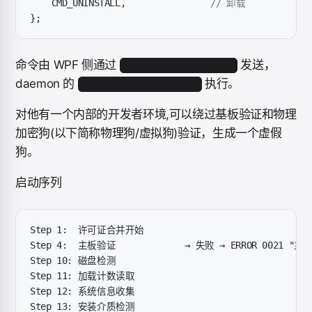
    CMD_UNINSTALL,
                // 卸载
};
命令由 WPF 侧通过
发送，
SetEvent(hCommand)
daemon 的
执行。
Worker@wrp@segaboot
对他有一个内部的开发者环境,可以绕过基板验证和物理
加密狗(以下简称物理狗/虚拟狗)验证，生成一个虚假
狗。
启动序列
Step 1:  许可证合并开始
Step 4:  主板验证             → 失败 → ERROR 0021 "
Step 10: 磁盘检测
Step 11: 加载计数读取
Step 12: 系统信息收集
Step 13: 安装介质检测