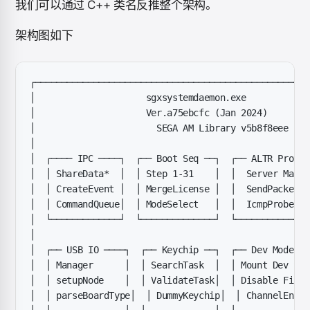
我们可以通过 C++ 类名反推整个架构。
架构图如下
┌────────────────────────────────────────────────────
│                     sgxsystemdaemon.exe            
│                     Ver.a75ebcfc (Jan 2024)        
│                       SEGA AM Library v5b8f8eee    
│                                                    
│  ┌──── IPC ────┐  ┌── Boot Seq ──┐  ┌── ALTR Protoc
│  │ ShareData*  │  │ Step 1-31    │  │  Server Main 
│  │ CreateEvent │  │ MergeLicense │  │  SendPacket  
│  │ CommandQueue│  │ ModeSelect   │  │  IcmpProbe   
│  └─────────────┘  └──────────────┘  └──────────────
│                                                    
│  ┌── USB IO ────┐  ┌── Keychip ──┐  ┌── Dev Mode ──
│  │ Manager      │  │ SearchTask  │  │ Mount Dev Sto
│  │ setupNode    │  │ ValidateTask│  │ Disable Firew
│  │ parseBoardType│  │ DummyKeychip│  │ ChannelEncry