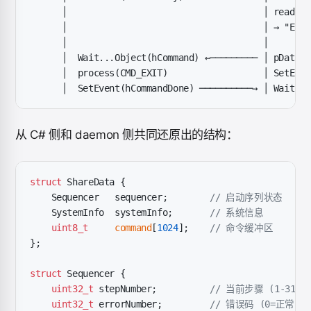
      │                                     │ read(pD
      │                                     │ → "ERRO
      │                                     │
      │  Wait...Object(hCommand) ←───────── │ pData->
      │  process(CMD_EXIT)                  │ SetEven
      │  SetEvent(hCommandDone) ──────────→ │ Wait...
从 C# 侧和 daemon 侧共同还原出的结构：
struct
 ShareData {
    Sequencer   sequencer;
        // 启动序列状态
    SystemInfo  systemInfo;
       // 系统信息
    uint8_t
     command
[
1024
];
    // 命令缓冲区
};
struct
 Sequencer {
    uint32_t
 stepNumber;
          // 当前步骤 (1-31)
    uint32_t
 errorNumber;
         // 错误码 (0=正常)