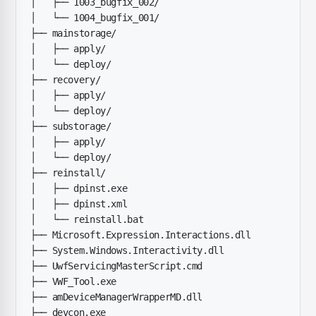
│   ├── 1003_bugfix_002/
│   └── 1004_bugfix_001/
├── mainstorage/
│   ├── apply/
│   └── deploy/
├── recovery/
│   ├── apply/
│   └── deploy/
├── substorage/
│   ├── apply/
│   └── deploy/
├── reinstall/
│   ├── dpinst.exe
│   ├── dpinst.xml
│   └── reinstall.bat
├── Microsoft.Expression.Interactions.dll
├── System.Windows.Interactivity.dll
├── UwfServicingMasterScript.cmd
├── VWF_Tool.exe
├── amDeviceManagerWrapperMD.dll
├── devcon.exe