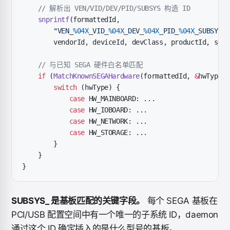
    // 解析出 VEN/VID/DEV/PID/SUBSYS 构造 ID
    snprintf
(formattedId,
        "VEN_
%04X
_VID_
%04X
_DEV_
%04X
_PID_
%04X
_SUBSYS_
%
        vendorId, deviceId, devClass, productId, subs
    // 与已知 SEGA 硬件白名单匹配
    if
 (
MatchKnownSEGAHardware
(formattedId, 
&
hwType))
        switch
 (hwType) {
            case
 HW_MAINBOARD: ...
            case
 HW_IOBOARD: ...
            case
 HW_NETWORK: ...
            case
 HW_STORAGE: ...
        }
    }
}
SUBSYS_ 是基板匹配的关键字段。
每个 SEGA 基板在
PCI/USB 配置空间中有一个唯一的子系统 ID，daemon
通过这个 ID 确定插入的是什么型号的基板。