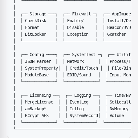
│  └──────────────┘  └─────────────┘  └──────────────
│                                                    
│  ┌── Storage ───┐  ┌── Firewall ─┐  ┌── AppImage ──
│  │ CheckDisk    │  │ Enable/     │  │ Install/Deplo
│  │ Format       │  │ Disable     │  │ Beacon/DVD/US
│  │ BitLocker    │  │ Exception   │  │ Gcatcher     
│  └──────────────┘  └─────────────┘  └──────────────
│                                                    
│  ┌── Config ────┐  ┌── SystemTest ─┐  ┌── Utility ─
│  │ JSON Parser  │  │ Network      │  │ Process/Thre
│  │ SystemProperty│  │ Credit/Touch │  │ File/Binary
│  │ ModuleBase   │  │ EDID/Sound   │  │ Input Monito
│  └──────────────┘  └──────────────┘  └─────────────
│                                                    
│  ┌── Licensing ──┐  ┌── Logging ──┐  ┌── Time/NVRAM
│  │ MergeLicense  │  │ EventLog    │  │ SetLocaltime
│  │ amBackup*     │  │ IcfLog      │  │ NvMemory    
│  │ BCrypt AES    │  │ SystemRecord│  │ Volume      
│  └──────────────┘  └─────────────┘  └──────────────
└────────────────────────────────────────────────────