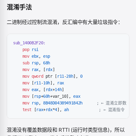
混淆手法
二进制经过控制流混淆，反汇编中有大量垃圾指令：
sub_1400B2F20:
    pop
 rsi
    mov
 ebx
, 
esp
    sub
 rsp
, 
68h
    mov
 rax
, [
rdx
]
    mov
 qword
 ptr [
r11
-
28h
], 
0
    mov
 [
r11
-
10h
], 
rax
    mov
 eax
, [
rdx
+
14h
]
    mov
 [
rsp
+
60h
+var_10], 
eax
    mov
 rsp
, 
8B48D04389491842h
      ; ← 混淆立即数
    test
 [
rax
+
rdx
*
4
], 
ah
             ; ← 混淆指令
混淆没有覆盖数据段和 RTTI (运行时类型信息)，所以